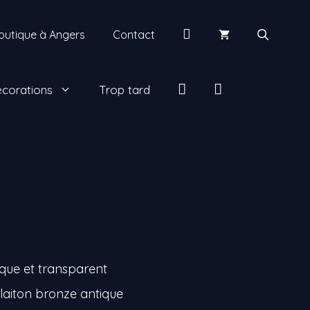
Mon
outique à Angers
Contact
compte
insta
facebook
corations
Trop tard
que et transparent
 laiton bronze antique