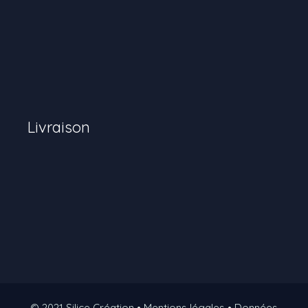
Livraison
© 2021 Silice Création • Mentions légales • Données