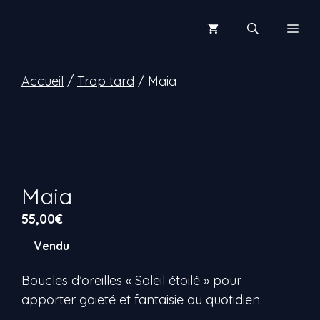
Aller
au
Men
contenu
Accueil
/
Trop tard
/ Maia
Maia
55,00
€
Vendu
Boucles d’oreilles « Soleil étoilé » pour
apporter gaieté et fantaisie au quotidien.