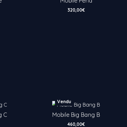
e
Mobile Perla
320,00
€
Vendu
g C
Mobile Big Bang B
460,00
€