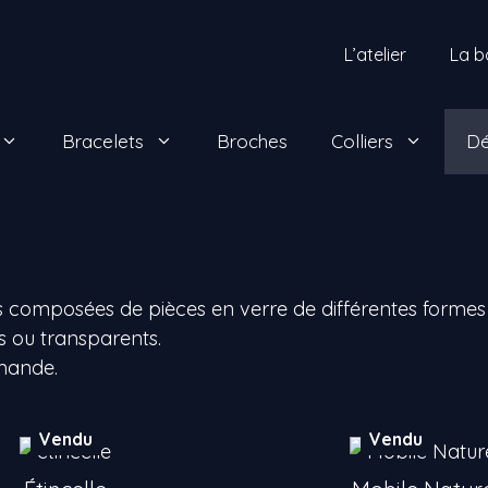
L’atelier
La b
Bracelets
Broches
Colliers
Dé
s composées de pièces en verre de différentes formes f
es ou transparents.
mande.
Vendu
Vendu