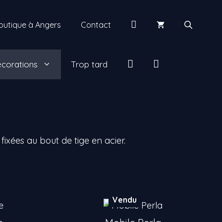
Mon
outique à Angers
Contact
compte
insta
facebook
corations
Trop tard
ixées au bout de tige en acier.
Vendu