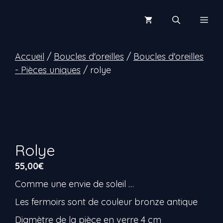
Aller
au
Men
contenu
Accueil
/
Boucles d'oreilles
/
Boucles d'oreilles
- Pièces uniques
/ rolye
Rolye
55,00
€
Comme une envie de soleil …
Les fermoirs sont de couleur bronze antique
Diamètre de la pièce en verre 4 cm