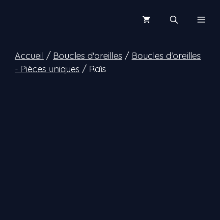
Aller
au
Men
contenu
Accueil
/
Boucles d'oreilles
/
Boucles d'oreilles
- Pièces uniques
/ Raïs