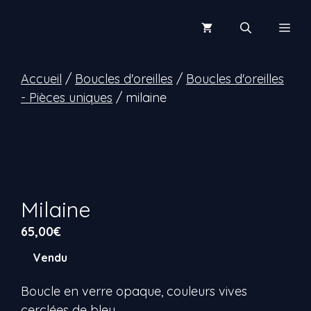
Aller
au
Men
contenu
Accueil
/
Boucles d'oreilles
/
Boucles d'oreilles
- Pièces uniques
/ milaine
Milaine
65,00
€
Vendu
Boucle en verre opaque, couleurs vives
cerclées de bleu