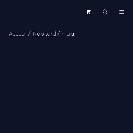
Aller
au
Men
contenu
Accueil
/
Trop tard
/ maia