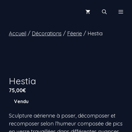
Aller
au
Men
contenu
Accueil
/
Décorations
/
Féerie
/ Hestia
Hestia
75,00
€
Vendu
Sculpture aérienne à poser, décomposer et
recomposer selon l’humeur composée de pics
en verre travaillées dans différentes nuances