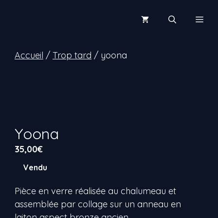
Aller
au
Men
contenu
Accueil
/
Trop tard
/ yoona
Yoona
35,00
€
Vendu
Pièce en verre réalisée au chalumeau et
assemblée par collage sur un anneau en
laiton aspect bronze ancien