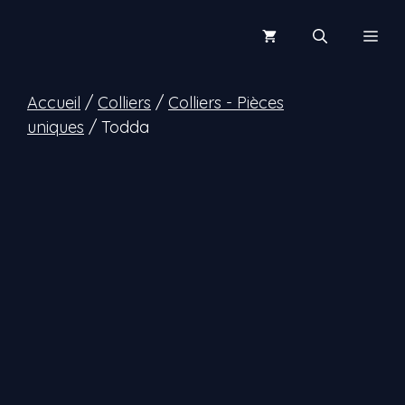
Aller
au
Men
contenu
Accueil
/
Colliers
/
Colliers - Pièces
uniques
/ Todda