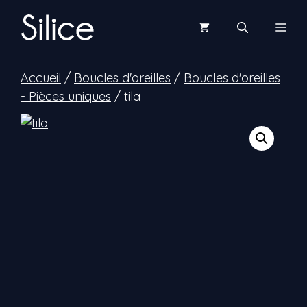
Aller
au
Men
contenu
Accueil
/
Boucles d'oreilles
/
Boucles d'oreilles
- Pièces uniques
/ tila