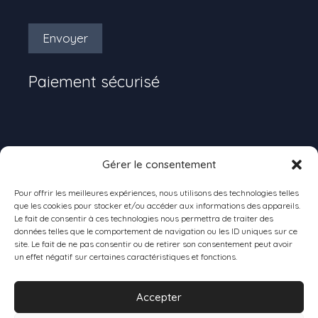
Envoyer
Paiement sécurisé
Gérer le consentement
Pour offrir les meilleures expériences, nous utilisons des technologies telles
que les cookies pour stocker et/ou accéder aux informations des appareils.
Livraison
Le fait de consentir à ces technologies nous permettra de traiter des
données telles que le comportement de navigation ou les ID uniques sur ce
site. Le fait de ne pas consentir ou de retirer son consentement peut avoir
un effet négatif sur certaines caractéristiques et fonctions.
Accepter