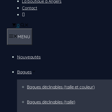
La boutique à Angers
Contact
Mon
compte
0
MENU
Nouveautés
Bagues
Bagues déclinables (taille et couleur)
Bagues déclinables (taille)