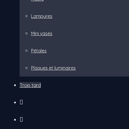
Lampyres
Mini vases
Pétales
Plaques et luminaires
Trop tard
insta
facebook