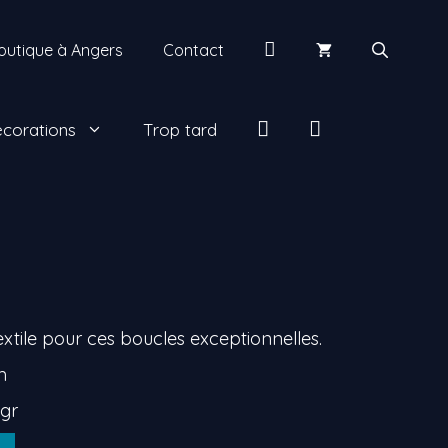
Mon
outique à Angers
Contact
compte
insta
facebook
corations
Trop tard
xtile pour ces boucles exceptionnelles.
m
 gr