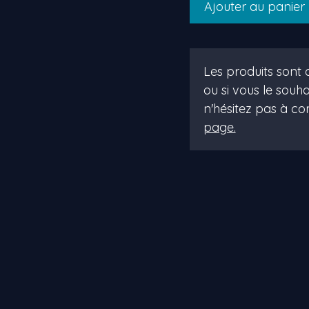
Ajouter au panier
de
sybile
Les produits sont d
ou si vous le souha
n'hésitez pas à 
page.