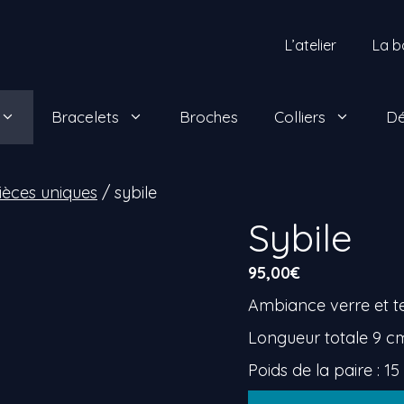
L’atelier
La b
Bracelets
Broches
Colliers
Dé
Pièces uniques
/ sybile
Sybile
95,00
€
Ambiance verre et te
Longueur totale 9 c
Poids de la paire : 15
quantité