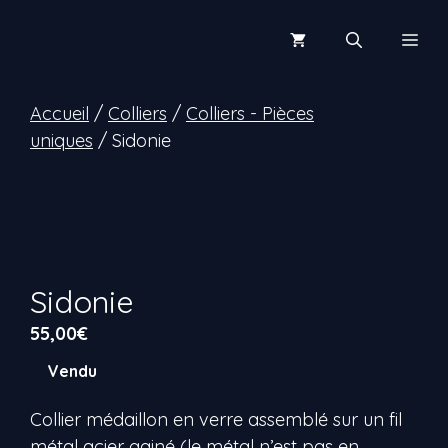
Aller
au
Men
contenu
Accueil
/
Colliers
/
Colliers - Pièces
uniques
/ Sidonie
Sidonie
55,00
€
Vendu
Collier médaillon en verre assemblé sur un fil
métal acier gainé (le métal n’est pas en