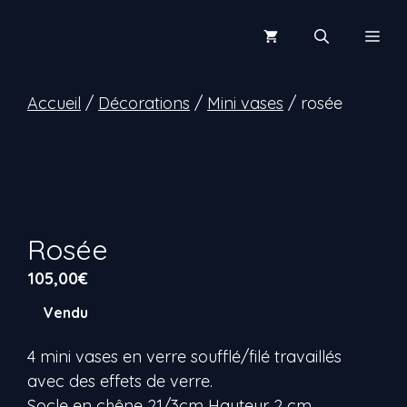
Aller
au
Men
contenu
Accueil
/
Décorations
/
Mini vases
/ rosée
Rosée
105,00
€
Vendu
4 mini vases en verre soufflé/filé travaillés
avec des effets de verre.
Socle en chêne 21/3cm Hauteur 2 cm