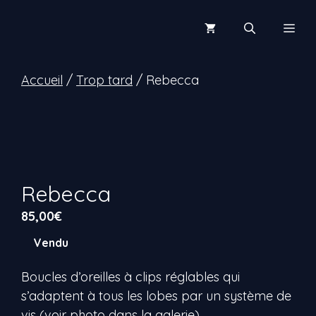
Aller
au
Men
contenu
Accueil
/
Trop tard
/ Rebecca
Rebecca
85,00
€
Vendu
Boucles d’oreilles à clips réglables qui
s’adaptent à tous les lobes par un système de
vis (voir photo dans la galerie).