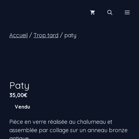
Aller
au
Men
contenu
Accueil
/
Trop tard
/ paty
Paty
35,00
€
Vendu
Pièce en verre réalisée au chalumeau et
assemblée par collage sur un anneau bronze
antique