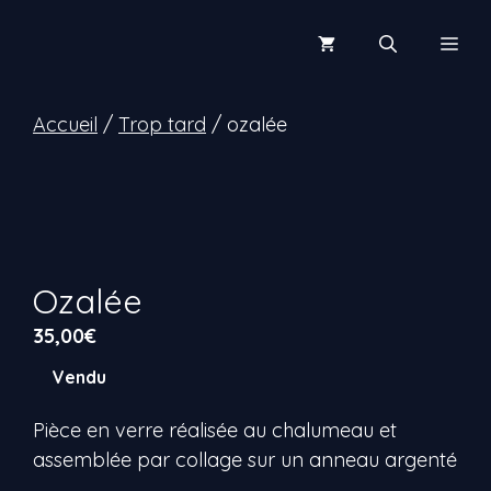
Aller
au
Men
contenu
Accueil
/
Trop tard
/ ozalée
Ozalée
35,00
€
Vendu
Pièce en verre réalisée au chalumeau et
assemblée par collage sur un anneau argenté