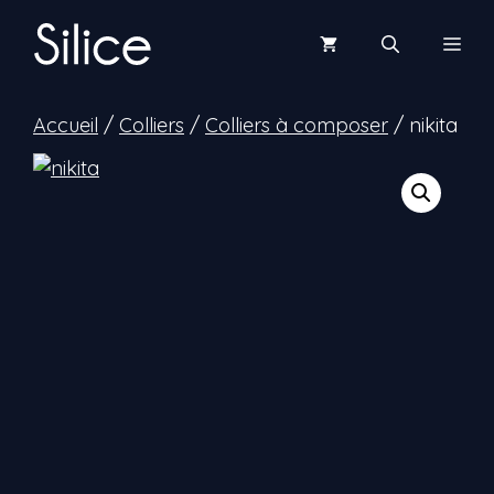
Aller
au
Men
contenu
Accueil
/
Colliers
/
Colliers à composer
/ nikita