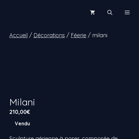
Aller
au
Men
contenu
Accueil
/
Décorations
/
Féerie
/ milani
Milani
210,00
€
Vendu
Sculpture aérienne à poser, composée de