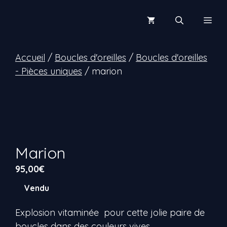
Aller
au
Men
contenu
Accueil
/
Boucles d'oreilles
/
Boucles d'oreilles
- Pièces uniques
/ marion
Marion
95,00
€
Vendu
Explosion vitaminée pour cette jolie paire de
boucles dans des couleurs vives