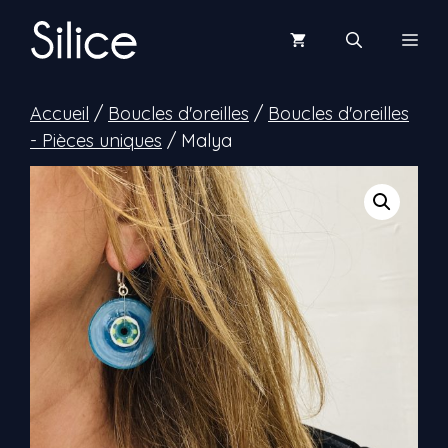
Aller
au
Men
contenu
Accueil
/
Boucles d'oreilles
/
Boucles d'oreilles
- Pièces uniques
/ Malya