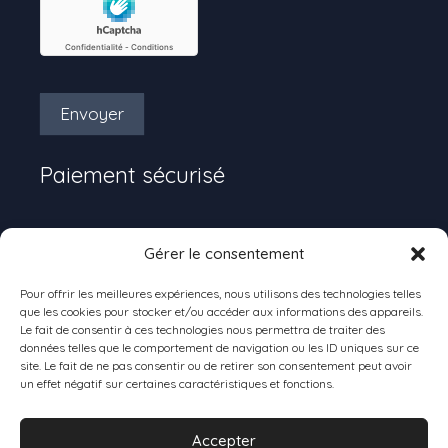
Envoyer
Paiement sécurisé
Gérer le consentement
Pour offrir les meilleures expériences, nous utilisons des technologies telles
que les cookies pour stocker et/ou accéder aux informations des appareils.
Le fait de consentir à ces technologies nous permettra de traiter des
données telles que le comportement de navigation ou les ID uniques sur ce
Livraison
site. Le fait de ne pas consentir ou de retirer son consentement peut avoir
un effet négatif sur certaines caractéristiques et fonctions.
Accepter