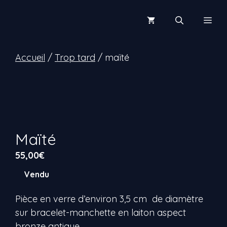
Aller
au
Men
contenu
Accueil
/
Trop tard
/ maïté
Maïté
55,00
€
Vendu
Pièce en verre d’environ 3,5 cm de diamètre
sur bracelet-manchette en laiton aspect
bronze antique.