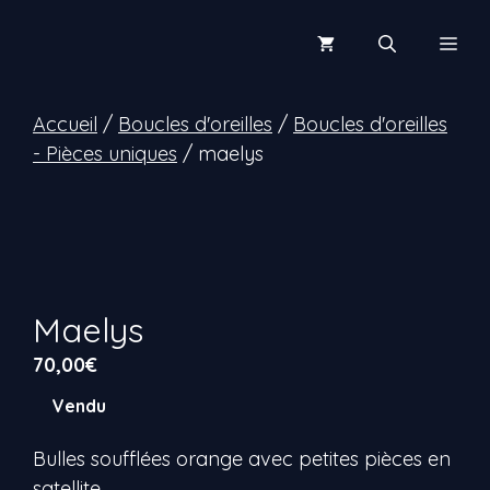
Aller
au
Men
contenu
Accueil
/
Boucles d'oreilles
/
Boucles d'oreilles
- Pièces uniques
/ maelys
Maelys
70,00
€
Vendu
Bulles soufflées orange avec petites pièces en
satellite