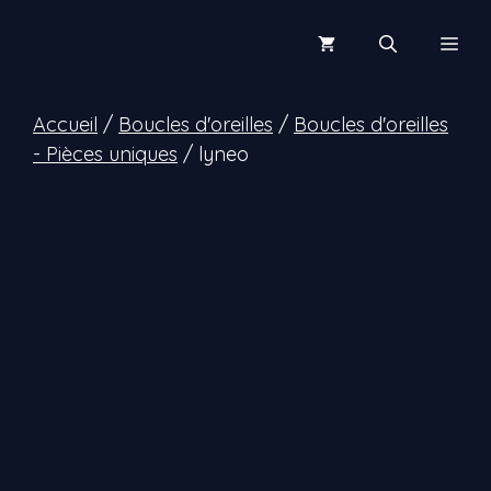
Aller
au
Men
contenu
Accueil
/
Boucles d'oreilles
/
Boucles d'oreilles
- Pièces uniques
/ lyneo