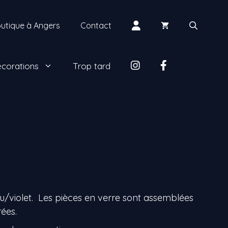
Mon
utique à Angers
Contact
compte
insta
facebook
corations
Trop tard
eu/violet. Les pièces en verre sont assemblées
ées.