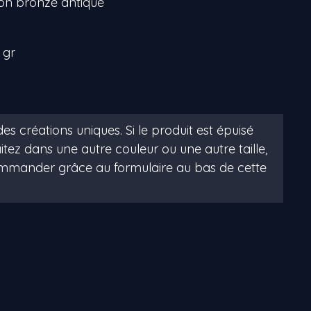
iton bronze antique
 gr