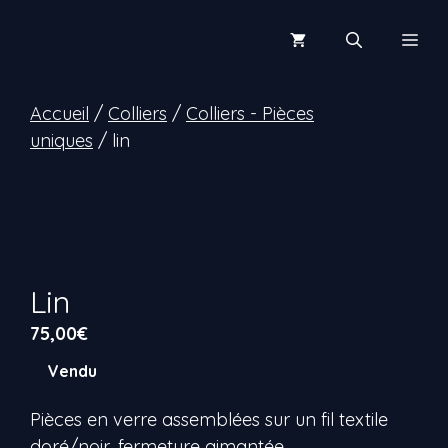
Aller
au
Men
contenu
Accueil
/
Colliers
/
Colliers - Pièces
uniques
/ lin
Lin
75,00
€
Vendu
Pièces en verre assemblées sur un fil textile
doré/noir, fermeture aimantée