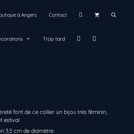
Mon
outique à Angers
Contact
compte
insta
facebook
corations
Trop tard
eté font de ce collier un bijou très féminin,
t estival
on 3,5 cm de diamètre.