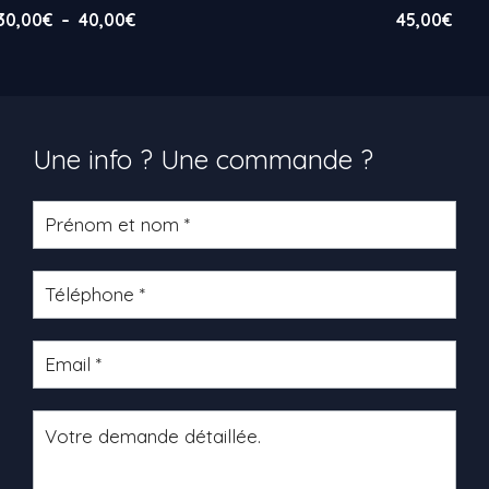
Plage
30,00
€
–
40,00
€
45,00
€
de
prix :
30,00€
à
40,00€
Une info ? Une commande ?
Formulaire
produit