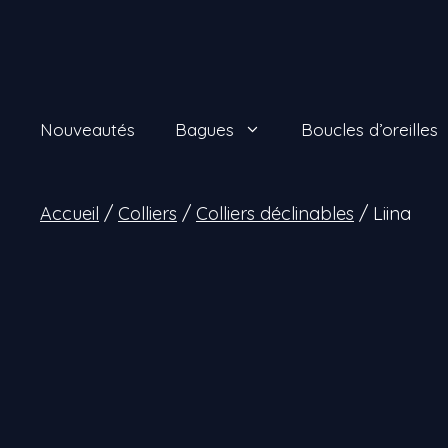
Aller
au
contenu
Nouveautés
Bagues
Boucles d’oreilles
Accueil
/
Colliers
/
Colliers déclinables
/ Liina