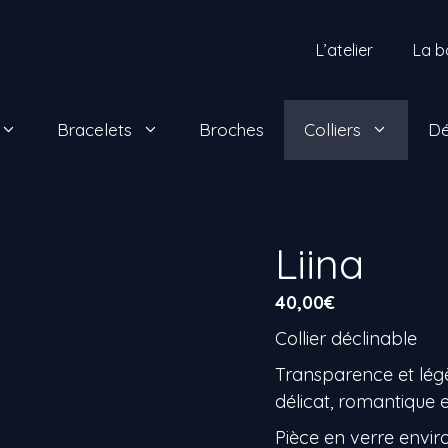
L’atelier
La b
Bracelets
Broches
Colliers
Dé
Liina
40,00
€
Collier déclinable
Transparence et légèr
délicat, romantique e
Pièce en verre envir