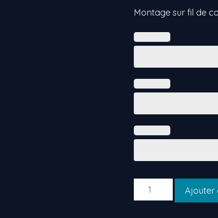
Montage sur fil de co
quantité
Ajouter
de
Liina