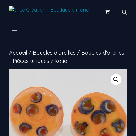
Aller
au
contenu
Menu
Accueil
/
Boucles d'oreilles
/
Boucles d'oreilles
- Pièces uniques
/ katie