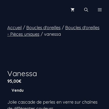
Aller
au
Men
contenu
Accueil
/
Boucles d'oreilles
/
Boucles d'oreilles
- Pièces uniques
/ vanessa
Vanessa
95,00
€
Vendu
Jolie cascade de perles en verre sur chaînes
de différentes couleurs.