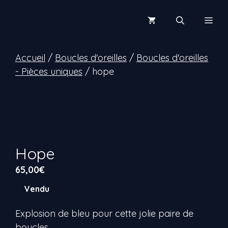
Aller
au
Men
contenu
Accueil
/
Boucles d'oreilles
/
Boucles d'oreilles
- Pièces uniques
/ hope
Hope
65,00
€
Vendu
Explosion de bleu pour cette jolie paire de
boucles