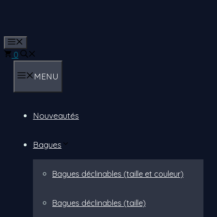
Aller
au
contenu
Menu
0
MENU
Nouveautés
Bagues
Bagues déclinables (taille et couleur)
Bagues déclinables (taille)