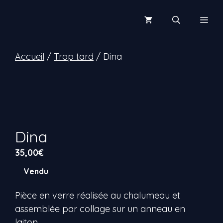
Aller
au
Men
contenu
Accueil
/
Trop tard
/ Dina
Dina
35,00
€
Vendu
Pièce en verre réalisée au chalumeau et
assemblée par collage sur un anneau en
laiton