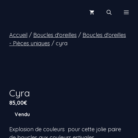
Aller
au
Men
contenu
Accueil
/
Boucles d'oreilles
/
Boucles d'oreilles
- Pièces uniques
/ cyra
Cyra
85,00
€
Vendu
Explosion de couleurs pour cette jolie paire
de boucles aux couleurs estivales