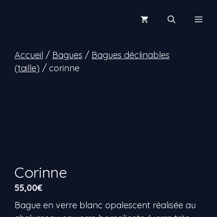
Aller
au
Men
contenu
Accueil
/
Bagues
/
Bagues déclinables
(taille)
/ corinne
Corinne
55,00
€
Bague en verre blanc opalescent réalisée au