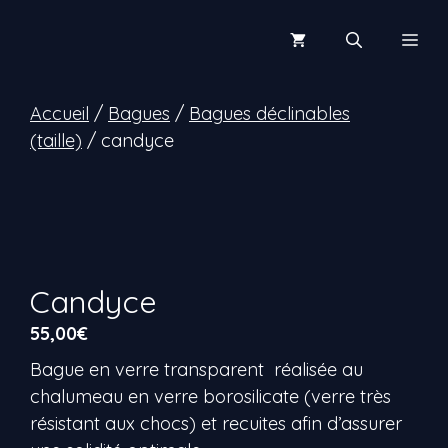
Aller
au
Men
contenu
Accueil
/
Bagues
/
Bagues déclinables
(taille)
/ candyce
Candyce
55,00
€
Bague en verre transparent réalisée au
chalumeau en verre borosilicate (verre très
résistant aux chocs) et recuites afin d’assurer