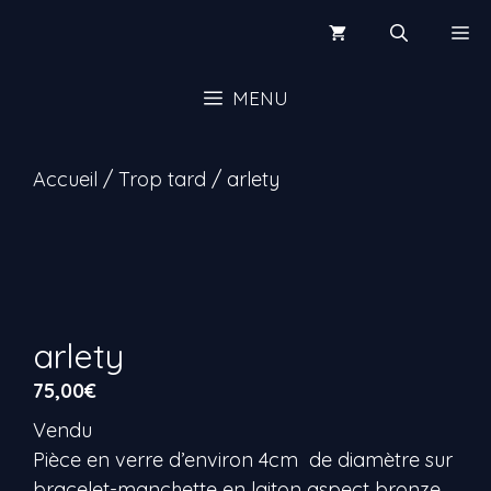
Aller
Me
au
contenu
MENU
Accueil
/
Trop tard
/ arlety
arlety
75,00
€
Vendu
Pièce en verre d’environ 4cm de diamètre sur
bracelet-manchette en laiton aspect bronze