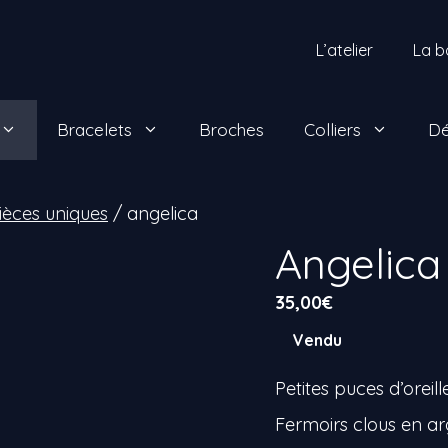
L’atelier
La b
Bracelets
Broches
Colliers
Dé
Pièces uniques
/ angelica
Angelica
35,00
€
Vendu
Petites puces d’oreill
Fermoirs clous en a