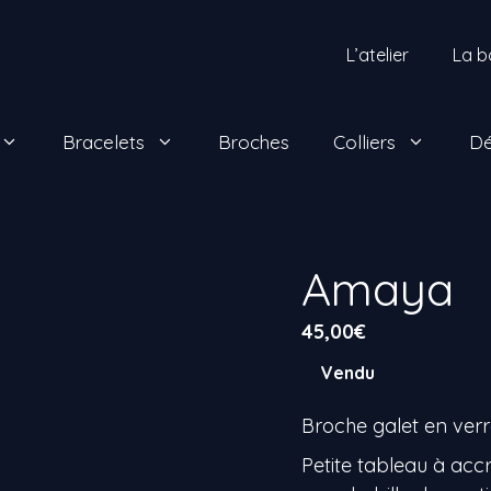
L’atelier
La b
Bracelets
Broches
Colliers
Dé
Amaya
45,00
€
Vendu
Broche galet en verre
Petite tableau à acc